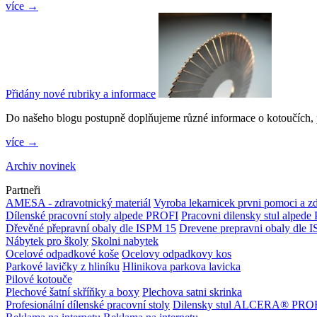
více →
Přidány nové rubriky a informace
Do našeho blogu postupně doplňujeme různé informace o kotoučích, p
více →
Archiv novinek
Partneři
AMESA - zdravotnický materiál
Vyroba lekarnicek prvni pomoci a zd
Dílenské pracovní stoly alpede PROFI
Pracovni dilensky stul alped
Dřevěné přepravní obaly dle ISPM 15
Drevene prepravni obaly dle 
Nábytek pro školy
Skolni nabytek
Ocelové odpadkové koše
Ocelovy odpadkovy kos
Parkové lavičky z hliníku
Hlinikova parkova lavicka
Pilové kotouče
Plechové šatní skříňky a boxy
Plechova satni skrinka
Profesionální dílenské pracovní stoly
Dilensky stul ALCERA® PRO