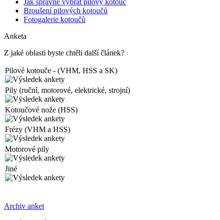
Jak správně vybrat pilový kotouč
Broušení pilových kotoučů
Fotogalerie kotoučů
Anketa
Z jaké oblasti byste chtěli další článek?
Pilové kotouče - (VHM, HSS a SK)
Pily (ruční, motorové, elektrické, strojní)
Kotoučové nože (HSS)
Frézy (VHM a HSS)
Motorové pily
Jiné
Archiv anket