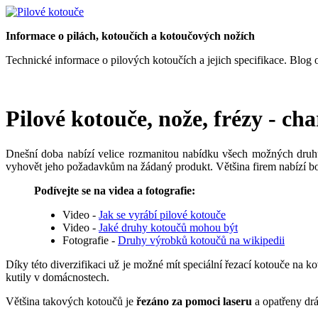
Informace o pilách, kotoučích a kotoučových nožích
Technické informace o pilových kotoučích a jejich specifikace. Blog 
Pilové kotouče, nože, frézy - cha
Dnešní doba nabízí velice rozmanitou nabídku všech možných druh
vyhovět jeho požadavkům na žádaný produkt. Většina firem nabízí boh
Podívejte se na videa a fotografie:
Video -
Jak se vyrábí pilové kotouče
Video -
Jaké druhy kotoučů mohou být
Fotografie -
Druhy výrobků kotoučů na wikipedii
Díky této diverzifikaci už je možné mít speciální řezací kotouče na ko
kutily v domácnostech.
Většina takových kotoučů je
řezáno za pomoci laseru
a opatřeny dráž