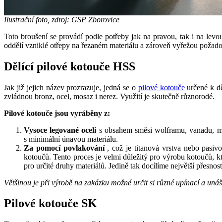
Ilustrační foto, zdroj: GSP Zborovice
Toto broušení se provádí podle potřeby jak na pravou, tak i na levo
oddělí vzniklé otřepy na řezaném materiálu a zároveň vyřežou požad
Dělící pilové kotouče HSS
Jak již jejich název prozrazuje, jedná se o
pilové kotouče
určené k dě
zvládnou bronz, ocel, mosaz i nerez. Využití je skutečně různorodé.
Pilové kotouče jsou vyráběny z:
Vysoce legované oceli
s obsahem směsi wolframu, vanadu, mol
s minimální únavou materiálu.
Za pomocí povlakování
, což je titanová vrstva nebo pasivo
kotoučů. Tento proces je velmi důležitý pro výrobu kotoučů, kt
pro určité druhy materiálů. Jedině tak docílíme největší přesnosti
Většinou je při výrobě na zakázku možné určit si různé upínací a unáše
Pilové kotouče SK