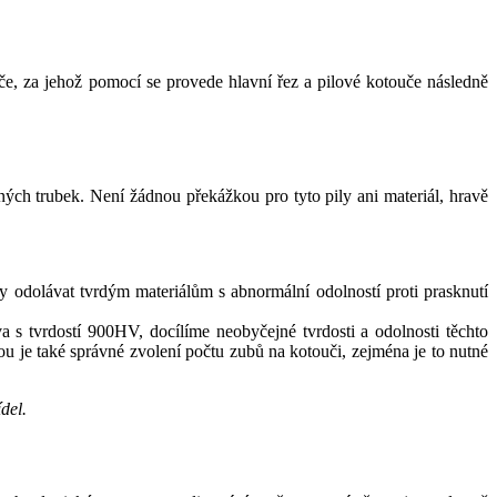
uče, za jehož pomocí se provede hlavní řez a pilové kotouče následně
ných trubek. Není žádnou překážkou pro tyto pily ani materiál, hravě
odolávat tvrdým materiálům s abnormální odolností proti prasknutí
va s tvrdostí 900HV, docílíme neobyčejné tvrdosti a odolnosti těchto
ou je také správné zvolení počtu zubů na kotouči, zejména je to nutné
del.