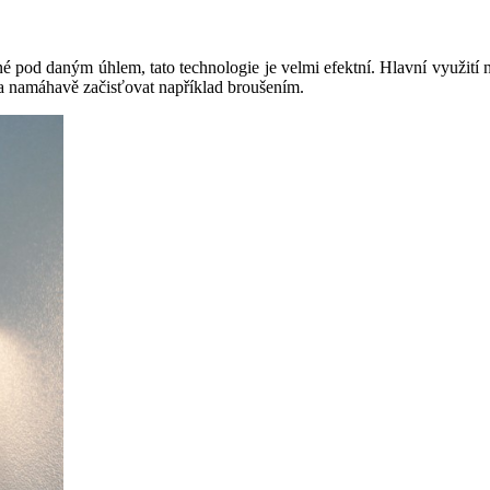
né pod daným úhlem, tato technologie je velmi efektní. Hlavní využití 
tě a namáhavě začisťovat například broušením.