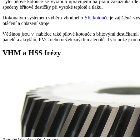
Tyto pilové kotouče se vyrábí a upravujemí na přání zákazníka dl
spečeny břitové destičky při vysoké teplotě a tlaku.
Dokonalým systémem výběru vhodného
SK kotouče
je zajištěná vy
otáčení a chlazení stroje.
Většinou jsou v nabídce také pilové kotouče s břitovými destičkami,
panelů a akrylátů, PVC nebo neželezných materiálů. Tyto nože jsou op
VHM a HSS frézy
Ilustrační foto, zdroj: GSP Zborovice