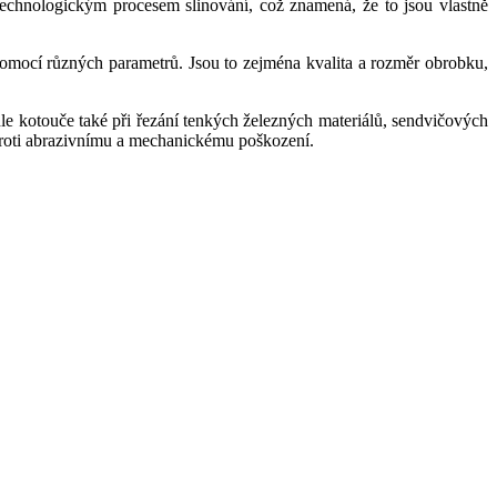
echnologickým procesem slinování, což znamená, že to jsou vlastně
 pomocí různých parametrů. Jsou to zejména kvalita a rozměr obrobku,
le kotouče také při řezání tenkých železných materiálů, sendvičových
 proti abrazivnímu a mechanickému poškození.