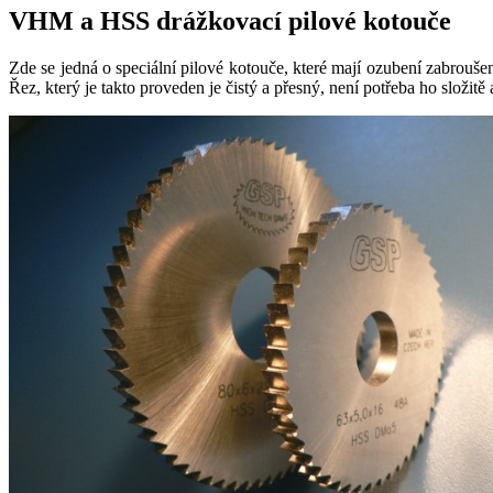
VHM a HSS drážkovací pilové kotouče
Zde se jedná o speciální pilové kotouče, které mají ozubení zabrouše
Řez, který je takto proveden je čistý a přesný, není potřeba ho složi