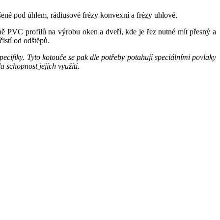
ušené pod úhlem, rádiusové frézy konvexní a frézy uhlové.
ně PVC profilů na výrobu oken a dveří, kde je řez nutné mít přesný a
čistí od odštěpů.
ecifiky. Tyto kotouče se pak dle potřeby potahují speciálními povlaky
 schopnost jejich využití.