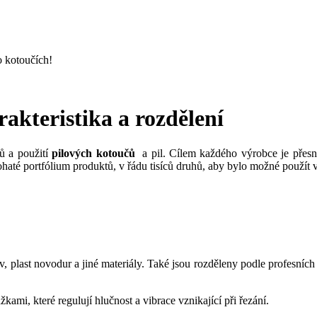
o kotoučích!
rakteristika a rozdělení
ů a použití
pilových kotoučů
a pil. Cílem každého výrobce je přesn
até portfólium produktů, v řádu tisíců druhů, aby bylo možné použít v
v, plast novodur a jiné materiály. Také jsou rozděleny podle profesních 
kami, které regulují hlučnost a vibrace vznikající při řezání.