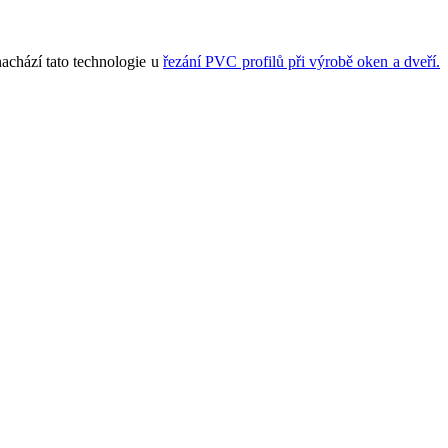
nachází tato technologie u
řezání PVC profilů při výrobě oken a dveří.