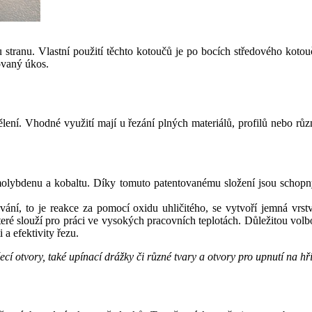
u stranu. Vlastní použití těchto kotoučů je po bocích středového koto
ovaný úkos.
lení. Vhodné využití mají u řezání plných materiálů, profilů nebo růz
ybdenu a kobaltu. Díky tomuto patentovanému složení jsou schopny 
vání, to je reakce za pomocí oxidu uhličitého, se vytvoří jemná vrst
eré slouží pro práci ve vysokých pracovních teplotách. Důležitou volb
 a efektivity řezu.
cí otvory, také upínací drážky či různé tvary a otvory pro upnutí na hří