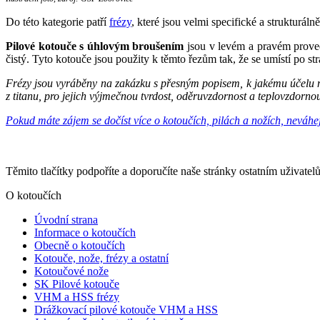
Do této kategorie patří
frézy
, které jsou velmi specifické a strukturá
Pilové kotouče s úhlovým broušením
jsou v levém a pravém provede
čistý. Tyto kotouče jsou použity k těmto řezům tak, že se umístí po s
Frézy jsou vyráběny na zakázku s přesným popisem, k jakému účelu maj
z titanu, pro jejich výjmečnou tvrdost, oděruvzdornost a teplovzdorno
Pokud máte zájem se dočíst více o kotoučích, pilách a nožích, neváhejt
Těmito tlačítky podpoříte a doporučíte naše stránky ostatním uživate
O kotoučích
Úvodní strana
Informace o kotoučích
Obecně o kotoučích
Kotouče, nože, frézy a ostatní
Kotoučové nože
SK Pilové kotouče
VHM a HSS frézy
Drážkovací pilové kotouče VHM a HSS