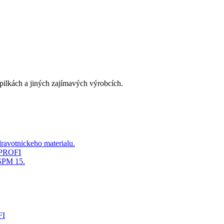
ilkách a jiných zajímavých výrobcích.
ravotnickeho materialu.
e PROFI
ISPM 15.
FI