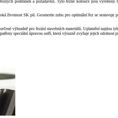
e řezných podmínek a požadavků. Tyto řezné kotouče jsou vyrobeny t
soká životnost SK pil. Geomertie zubu pro optimální řez se sestavuje
 určené výhradně pro řezání stavebních materiálů. Uplatnění najdou tyh
atřeny speciální úpravou ostří, která výrazně zvyšuje jejich odolnost