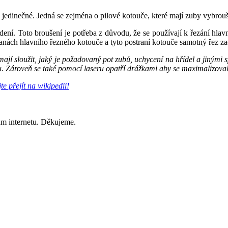
lně jedinečné. Jedná se zejména o pilové kotouče, které mají zuby vybro
ní. Toto broušení je potřeba z důvodu, že se používají k řezání hlav
tranách hlavního řezného kotouče a tyto postraní kotouče samotný řez za
í sloužit, jaký je požadovaný pot zubů, uchycení na hřídel a jinými sp
u. Zároveň se také pomocí laseru opatří drážkami aby se maximalizovala
e přejít na wikipedii!
lům internetu. Děkujeme.